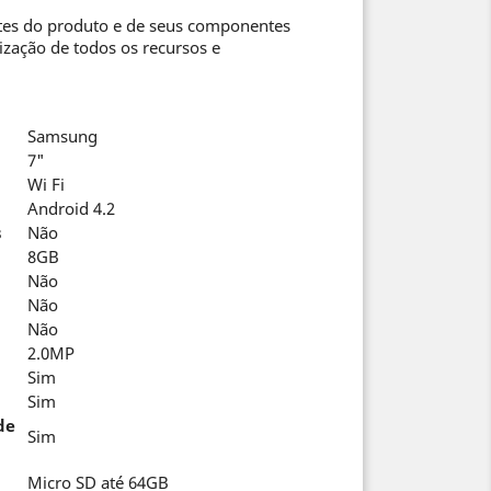
ntes do produto e de seus componentes
lização de todos os recursos e
Samsung
7"
Wi Fi
Android 4.2
s
Não
8GB
Não
Não
Não
2.0MP
Sim
Sim
de
Sim
Micro SD até 64GB