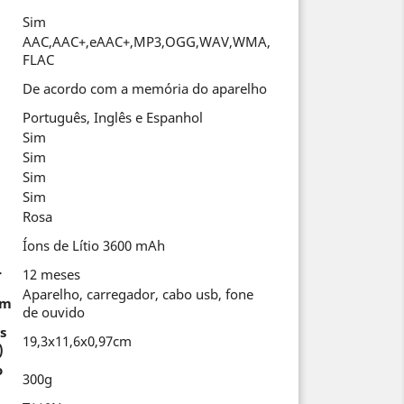
Sim
AAC,AAC+,eAAC+,MP3,OGG,WAV,WMA,
FLAC
De acordo com a memória do aparelho
Português, Inglês e Espanhol
Sim
Sim
Sim
Sim
Rosa
Íons de Lítio 3600 mAh
r
12 meses
Aparelho, carregador, cabo usb, fone
em
de ouvido
s
19,3x11,6x0,97cm
)
o
300g