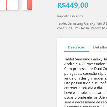
R$449,00
Impostos inclusos
Tablet Samsung Galaxy Tab 3 L
core 1.2 GHz - Rosa. Preço: R$
Descrição
Detalhe
Tablet Samsung Galaxy Tab
Android 4.2 Processador D
Com processador Dual Cor
polegadas, conexão rápida
ainda um design moderno 
Lite possui tudo que você 
entreter o seu dia a dia.
Leve e simples de usar, o
usuário onde ele for. Alé
sem a necessidade de reca
Possuindo conexão Wi-Fi, 