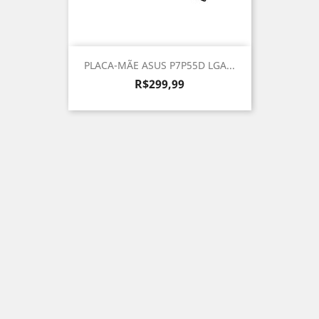
PLACA-MÃE ASUS P7P55D LGA...
Preço
R$299,99