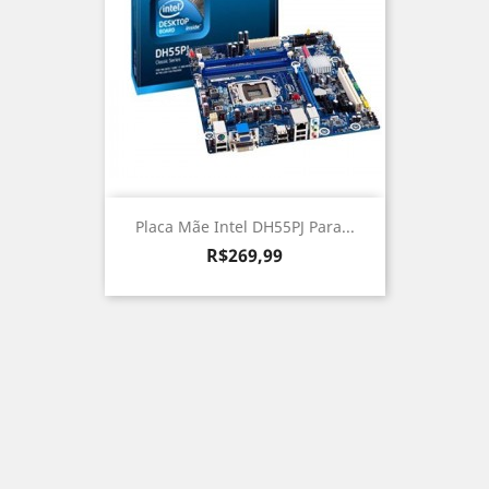
Placa Mãe Intel DH55PJ Para...
Preço
R$269,99