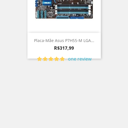
Placa-Mãe Asus P7H55-M LGA...
Preço
R$317,99
one review