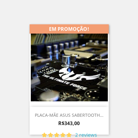
EM PROMOÇÃO!
PLACA-MÃE ASUS SABERTOOTH...
Preço
R$343,00
2 reviews