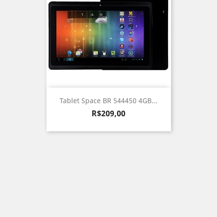
Tablet Space BR 544450 4GB...
Preço
R$209,00