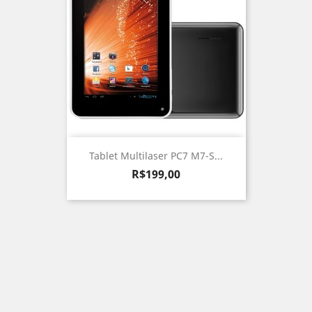
Tablet Multilaser PC7 M7-S...
Preço
R$199,00