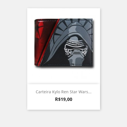
Carteira Kylo Ren Star Wars...
Preço
R$19,00