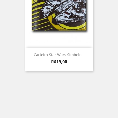
Carteira Star Wars Símbolo...
Preço
R$19,00