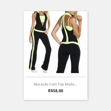
Macacão Com Top Moda...
Preço
R$58,00