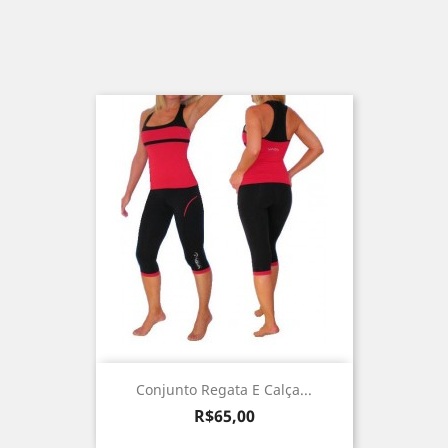
Conjunto Regata E Calça...
Preço
R$65,00