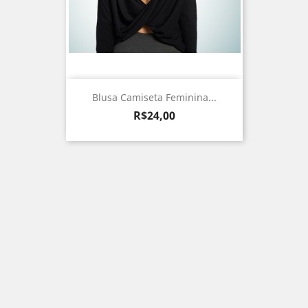
Blusa Camiseta Feminina...
Preço
R$24,00