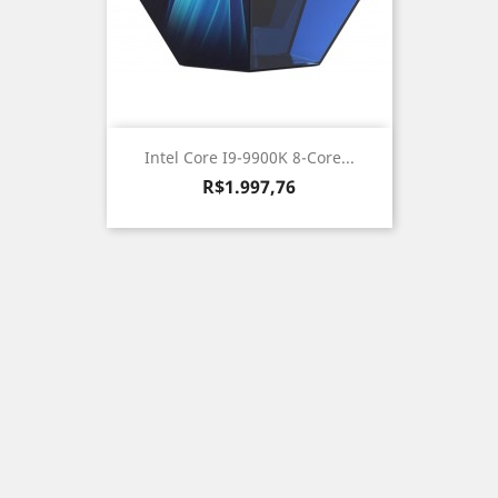
Intel Core I9-9900K 8-Core...
Preço
R$1.997,76