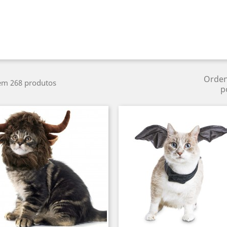
Orde
em 268 produtos
p