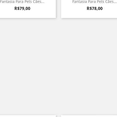
Fantasia Para Pets Cães...
Fantasia Para Pets Cães...
Preço
Preço
R$79,00
R$78,00