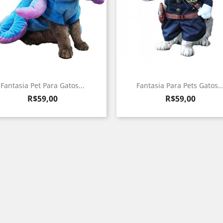
Fantasia Pet Para Gatos...
Fantasia Para Pets Gatos..
Preço
Preço
R$59,00
R$59,00