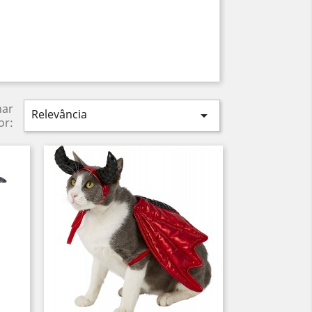
nar
Relevância

or: