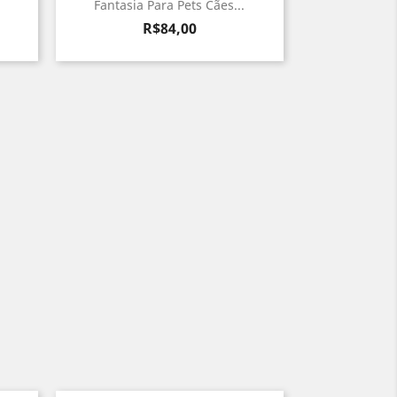
Fantasia Para Pets Cães...
Preço
R$84,00