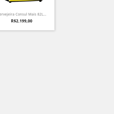
ervejeira Consul Mais 82L...
Preço
R$2.199,00