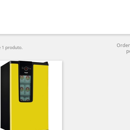
Orde
e 1 produto.
p