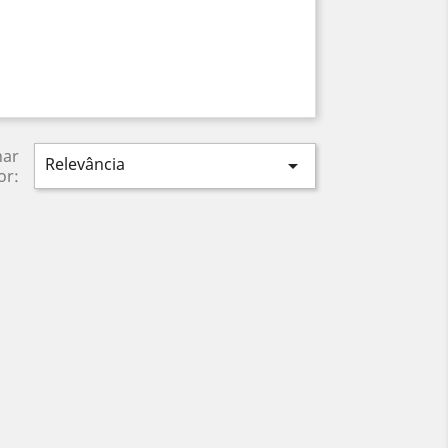
nar
Relevância

or: