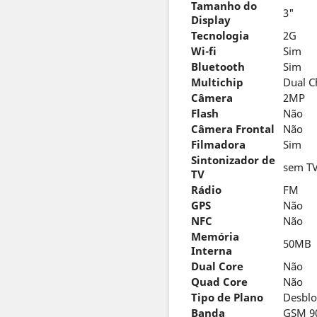
Tamanho do
3"
Display
Tecnologia
2G
Wi-fi
Sim
Bluetooth
Sim
Multichip
Dual C
Câmera
2MP
Flash
Não
Câmera Frontal
Não
Filmadora
Sim
Sintonizador de
sem T
TV
Rádio
FM
GPS
Não
NFC
Não
Memória
50MB
Interna
Dual Core
Não
Quad Core
Não
Tipo de Plano
Desbl
Banda
GSM 90