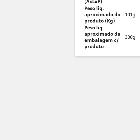
(AxLxP)
Peso liq.
aproximado do
101g
produto (Kg)
Peso liq.
aproximado da
300g
embalagem c/
produto