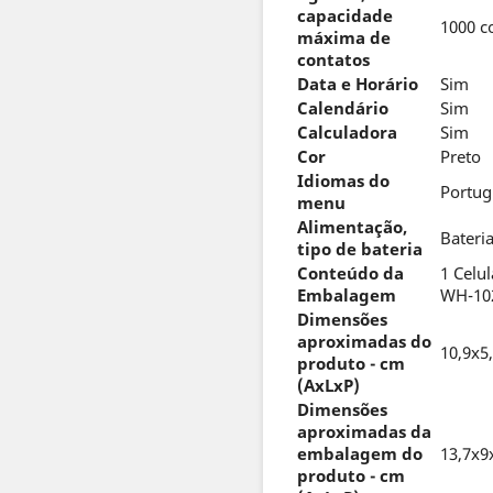
capacidade
1000 c
máxima de
contatos
Data e Horário
Sim
Calendário
Sim
Calculadora
Sim
Cor
Preto
Idiomas do
Portug
menu
Alimentação,
Bateri
tipo de bateria
Conteúdo da
1 Celu
Embalagem
WH-102
Dimensões
aproximadas do
10,9x5
produto - cm
(AxLxP)
Dimensões
aproximadas da
embalagem do
13,7x
produto - cm