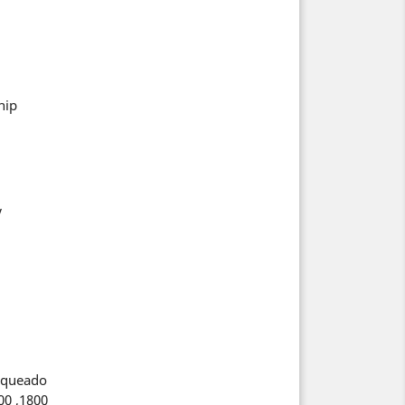
hip
V
oqueado
0 ,1800