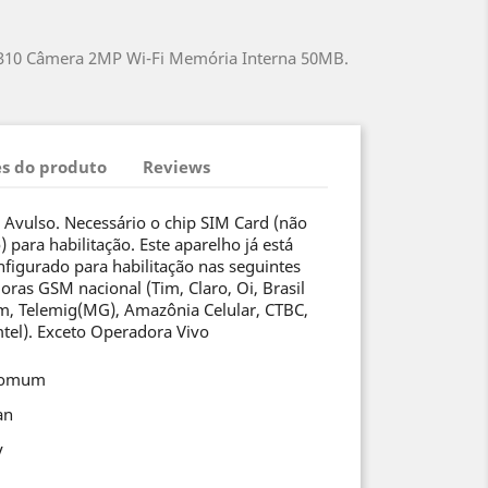
 310 Câmera 2MP Wi-Fi Memória Interna 50MB.
s do produto
Reviews
r Avulso. Necessário o chip SIM Card (não
) para habilitação. Este aparelho já está
nfigurado para habilitação nas seguintes
oras GSM nacional (Tim, Claro, Oi, Brasil
m, Telemig(MG), Amazônia Celular, CTBC,
tel). Exceto Operadora Vivo
Comum
an
y