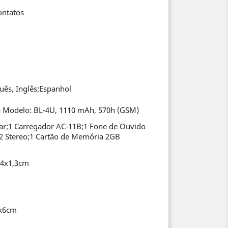
ontatos
uês, Inglês;Espanhol
a Modelo: BL-4U, 1110 mAh, 570h (GSM)
lar;1 Carregador AC-11B;1 Fone de Ouvido
 Stereo;1 Cartão de Memória 2GB
,4x1,3cm
9x6cm