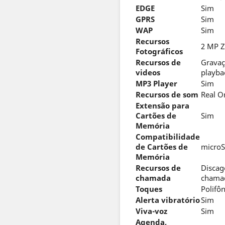
EDGE
Sim
GPRS
Sim
WAP
Sim
Recursos
2 MP 
Fotográficos
Recursos de
Gravaç
videos
playba
MP3 Player
Sim
Recursos de som
Real O
Extensão para
Cartões de
Sim
Memória
Compatibilidade
de Cartões de
microS
Memória
Recursos de
Discag
chamada
chamad
Toques
Polifô
Alerta vibratório
Sim
Viva-voz
Sim
Agenda,