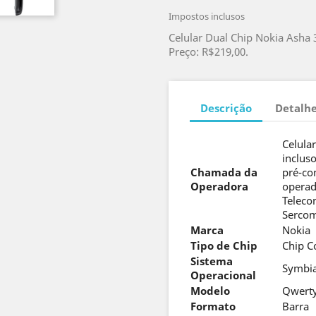
Impostos inclusos
Celular Dual Chip Nokia Asha
Preço: R$219,00.
Descrição
Detalhe
Celula
incluso
Chamada da
pré-co
Operadora
operad
Teleco
Sercom
Marca
Nokia
Tipo de Chip
Chip 
Sistema
Symbi
Operacional
Modelo
Qwert
Formato
Barra