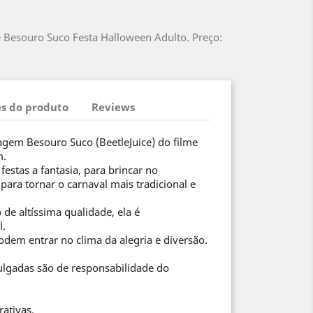
e Besouro Suco Festa Halloween Adulto. Preço:
s do produto
Reviews
agem Besouro Suco (BeetleJuice) do filme
m.
festas a fantasia, para brincar no
ara tornar o carnaval mais tradicional e
de altíssima qualidade, ela é
l.
odem entrar no clima da alegria e diversão.
ulgadas são de responsabilidade do
rativas.