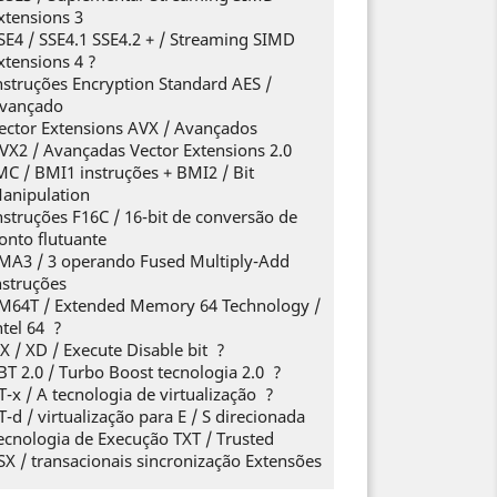
xtensions 3
SE4 / SSE4.1 SSE4.2 + / Streaming SIMD
xtensions 4
?
nstruções Encryption Standard AES /
vançado
ector Extensions AVX / Avançados
VX2 / Avançadas Vector Extensions 2.0
MC / BMI1 instruções + BMI2 / Bit
anipulation
nstruções F16C / 16-bit de conversão de
onto flutuante
MA3 / 3 operando Fused Multiply-Add
nstruções
M64T / Extended Memory 64 Technology /
ntel 64
?
X / XD / Execute Disable bit
?
BT 2.0 / Turbo Boost tecnologia 2.0
?
T-x / A tecnologia de virtualização
?
T-d / virtualização para E / S direcionada
ecnologia de Execução TXT / Trusted
SX / transacionais sincronização Extensões