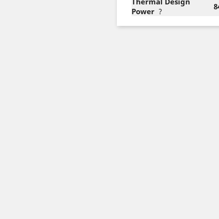
Thermal Design
8
Power
?