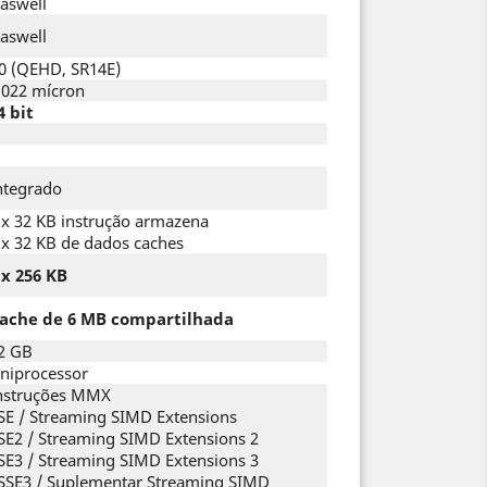
aswell
aswell
0 (QEHD, SR14E)
.022 mícron
4 bit
ntegrado
 x 32 KB instrução armazena
 x 32 KB de dados caches
 x 256 KB
ache de 6 MB compartilhada
2 GB
niprocessor
nstruções MMX
SE / Streaming SIMD Extensions
SE2 / Streaming SIMD Extensions 2
SE3 / Streaming SIMD Extensions 3
SSE3 / Suplementar Streaming SIMD