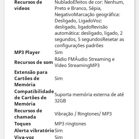
Recursos de
NubladoEfeitos de cor: Nenhum,
videos
Preto e Branco, Sépia,
NegativoMarcação geográfica:
Desligado, LigadoVoz:
desligado, ligadoRevisão
automática: desligado, ligado, 2
segundos, 5 segundosResetar as
configurações padrões
MP3 Player
Sim
Rádio FMÁudio Streaming e
Recursos de som
Video StreamingMP3
Extensão para
Cartões de
Sim
Memória
Compatibilidade
Suporta memória externa de até
de Cartões de
32GB
Memória
Recursos de
Vibração / Ringtones/ MP3
chamada
Toques
MP3 ringtones
Alerta vibratório
Sim
Viva-voz
Sim