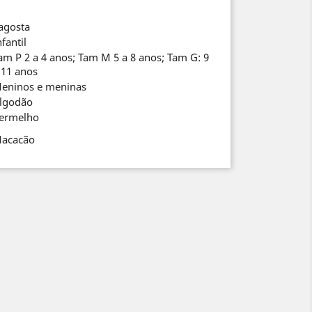
agosta
nfantil
am P 2 a 4 anos; Tam M 5 a 8 anos; Tam G: 9
 11 anos
eninos e meninas
lgodão
ermelho
acacão