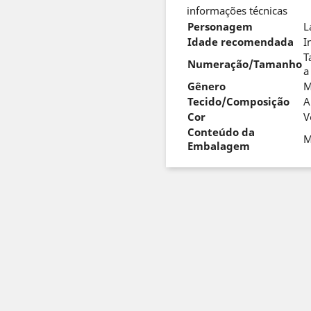
informações técnicas
Personagem
L
Idade recomendada
I
T
Numeração/Tamanho
a
Gênero
M
Tecido/Composição
A
Cor
V
Conteúdo da
M
Embalagem