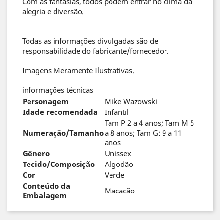
Com as fantasias, todos podem entrar no clima da
alegria e diversão.
Todas as informações divulgadas são de
responsabilidade do fabricante/fornecedor.
Imagens Meramente Ilustrativas.
informações técnicas
Personagem
Mike Wazowski
Idade recomendada
Infantil
Tam P 2 a 4 anos; Tam M 5
Numeração/Tamanho
a 8 anos; Tam G: 9 a 11
anos
Gênero
Unissex
Tecido/Composição
Algodão
Cor
Verde
Conteúdo da
Macacão
Embalagem