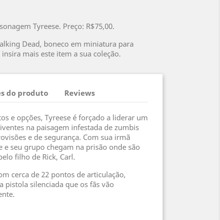
sonagem Tyreese. Preço: R$75,00.
Walking Dead, boneco em miniatura para
 insira mais este item a sua coleção.
s do produto
Reviews
os e opções, Tyreese é forçado a liderar um
ventes na paisagem infestada de zumbis
rovisões e de segurança. Com sua irmã
se e seu grupo chegam na prisão onde são
lo filho de Rick, Carl.
om cerca de 22 pontos de articulação,
 pistola silenciada que os fãs vão
ente.