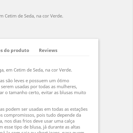
 Cetim de Seda, na cor Verde.
s do produto
Reviews
, em Cetim de Seda, na cor Verde.
nas são leves e possuem um ótimo
serem usadas por todas as mulheres,
r o tamanho certo, evitar as blusas muito
nas podem ser usadas em todas as estações
os compromissos, pois tudo depende da
, nos dias frios deve usar uma calça
esse tipo de blusa, já durante as altas
á-la com saia ou short jeans, para quem