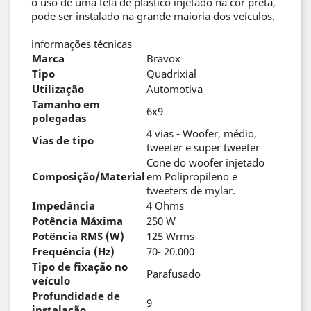
o uso de uma tela de plástico injetado na cor preta,
pode ser instalado na grande maioria dos veículos.
informações técnicas
Marca
Bravox
Tipo
Quadrixial
Utilização
Automotiva
Tamanho em
6x9
polegadas
4 vias - Woofer, médio,
Vias de tipo
tweeter e super tweeter
Cone do woofer injetado
Composição/Material
em Polipropileno e
tweeters de mylar.
Impedância
4 Ohms
Potência Máxima
250 W
Potência RMS (W)
125 Wrms
Frequência (Hz)
70- 20.000
Tipo de fixação no
Parafusado
veículo
Profundidade de
9
instalação