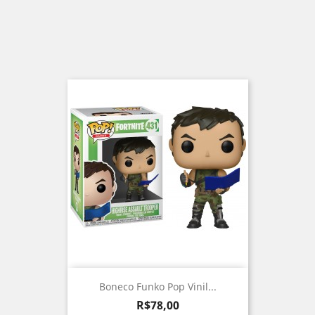
Boneco Funko Pop Vinil...
Preço
R$78,00