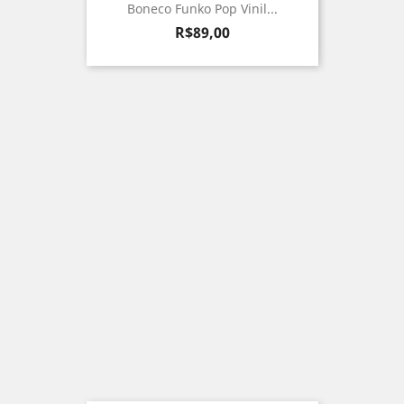
Boneco Funko Pop Vinil...
Preço
R$89,00