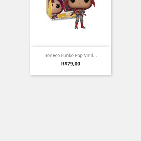
Boneco Funko Pop Vinil...
Preço
R$79,00