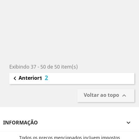
Exibindo 37 - 50 de 50 item(s)
2
Anterior

1
Voltar ao topo

INFORMAÇÃO

Todos os preços mencionados incluem impostos