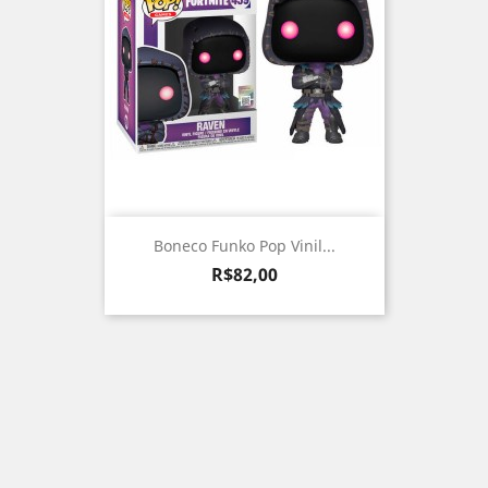
Boneco Funko Pop Vinil...
Preço
R$82,00