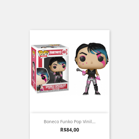
Boneco Funko Pop Vinil...
Preço
R$84,00