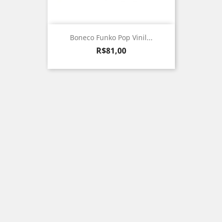
Boneco Funko Pop Vinil...
Preço
R$81,00